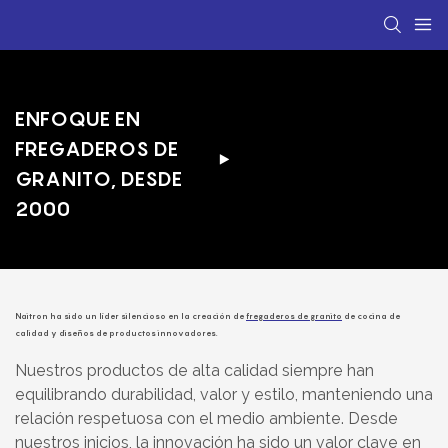
ENFOQUE EN
FREGADEROS DE
GRANITO, DESDE
2000
Naitron ha sido un líder silencioso en la creación de
fregaderos de granito
de cocina de
calidad y diseños de productos innovadores.
Nuestros productos de alta calidad siempre han
equilibrando durabilidad, valor y estilo, manteniendo una
relación respetuosa con el medio ambiente. Desde
nuestros inicios, la innovación ha sido un valor clave en