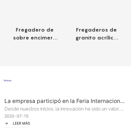
Fregadero de
Fregaderos de
sobre encimera
granito acrílico
Naitron Miro
compuesto
Acrgranit®
Naitron
Streamline
Acrgranit®
Noticias
La empresa participó en la Feria Internacional
de Cocina y Baño de Shanghái 2015
Desde nuestros inicios, la innovación ha sido un valor
clave en Naitron. Nos enorgullecemos de utilizar las
2020
07
15
últimas tecnologías para fabricar encimeras y
LEER MÁS
fregaderos de cocina y baño que combinan a la