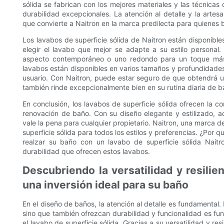
sólida se fabrican con los mejores materiales y las técnica
durabilidad excepcionales. La atención al detalle y la arte
que convierte a Naitron en la marca predilecta para quienes 
Los lavabos de superficie sólida de Naitron están disponible
elegir el lavabo que mejor se adapte a su estilo personal
aspecto contemporáneo o uno redondo para un toque más tr
lavabos están disponibles en varios tamaños y profundidade
usuario. Con Naitron, puede estar seguro de que obtendrá un
también rinde excepcionalmente bien en su rutina diaria de b
En conclusión, los lavabos de superficie sólida ofrecen la c
renovación de baño. Con su diseño elegante y estilizado, a
vale la pena para cualquier propietario. Naitron, una marca 
superficie sólida para todos los estilos y preferencias. ¿Po
realzar su baño con un lavabo de superficie sólida Nait
durabilidad que ofrecen estos lavabos.
Descubriendo la versatilidad y resilien
una inversión ideal para su baño
En el diseño de baños, la atención al detalle es fundamental.
sino que también ofrezcan durabilidad y funcionalidad es fu
el lavabo de superficie sólida. Gracias a su versatilidad y re