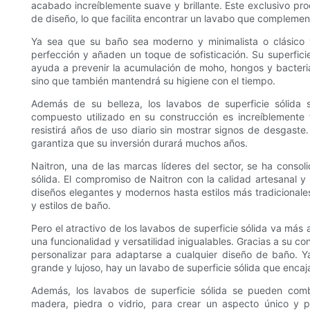
acabado increíblemente suave y brillante. Este exclusivo pr
de diseño, lo que facilita encontrar un lavabo que complemen
Ya sea que su baño sea moderno y minimalista o clásico y 
perfección y añaden un toque de sofisticación. Su superficie 
ayuda a prevenir la acumulación de moho, hongos y bacterias
sino que también mantendrá su higiene con el tiempo.
Además de su belleza, los lavabos de superficie sólida s
compuesto utilizado en su construcción es increíblemente f
resistirá años de uso diario sin mostrar signos de desgaste.
garantiza que su inversión durará muchos años.
Naitron, una de las marcas líderes del sector, se ha cons
sólida. El compromiso de Naitron con la calidad artesanal y
diseños elegantes y modernos hasta estilos más tradicionales
y estilos de baño.
Pero el atractivo de los lavabos de superficie sólida va más 
una funcionalidad y versatilidad inigualables. Gracias a su co
personalizar para adaptarse a cualquier diseño de baño.
grande y lujoso, hay un lavabo de superficie sólida que encaja
Además, los lavabos de superficie sólida se pueden comb
madera, piedra o vidrio, para crear un aspecto único y pe