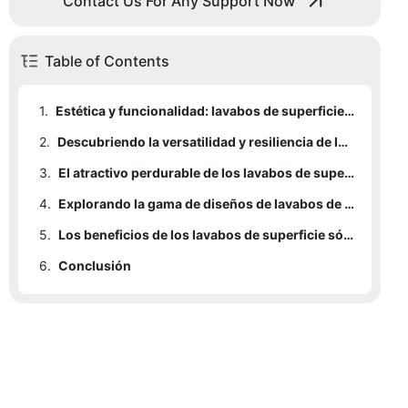
Contact Us For Any Support Now
Table of Contents
1.
Estética y funcionalidad: lavabos de superficie sólida como una mejora elegante y práctica para el baño
2.
Descubriendo la versatilidad y resiliencia de los lavabos de superficie sólida: una inversión ideal para su baño
3.
El atractivo perdurable de los lavabos de superficie sólida: belleza atemporal y durabilidad para su espacio de baño
4.
Explorando la gama de diseños de lavabos de superficie sólida: opciones personalizables para adaptarse a la decoración de su baño
5.
Los beneficios de los lavabos de superficie sólida: fácil mantenimiento y rendimiento duradero para su baño
6.
Conclusión