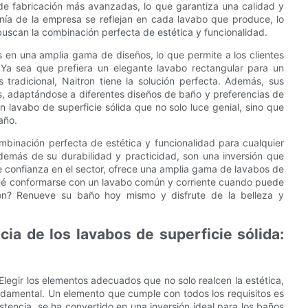
s de fabricación más avanzadas, lo que garantiza una calidad y
sanía de la empresa se reflejan en cada lavabo que produce, lo
buscan la combinación perfecta de estética y funcionalidad.
s en una amplia gama de diseños, lo que permite a los clientes
. Ya sea que prefiera un elegante lavabo rectangular para un
adicional, Naitron tiene la solución perfecta. Además, sus
s, adaptándose a diferentes diseños de baño y preferencias de
 lavabo de superficie sólida que no solo luce genial, sino que
año.
ombinación perfecta de estética y funcionalidad para cualquier
demás de su durabilidad y practicidad, son una inversión que
de confianza en el sector, ofrece una amplia gama de lavabos de
r qué conformarse con un lavabo común y corriente cuando puede
ron? Renueve su baño hoy mismo y disfrute de la belleza y
cia de los lavabos de superficie sólida:
 Elegir los elementos adecuados que no solo realcen la estética,
ndamental. Un elemento que cumple con todos los requisitos es
sistencia, se ha convertido en una inversión ideal para los baños