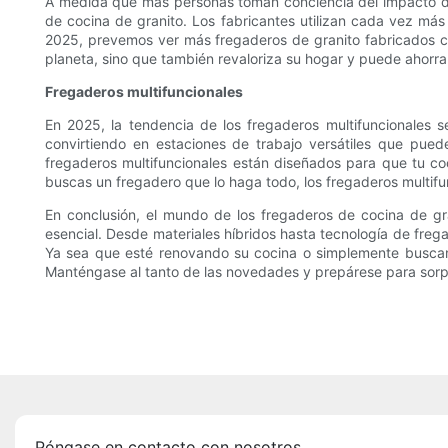
A medida que más personas toman conciencia del impacto de 
de cocina de granito. Los fabricantes utilizan cada vez más
2025, prevemos ver más fregaderos de granito fabricados con
planeta, sino que también revaloriza su hogar y puede ahorrar
Fregaderos multifuncionales
En 2025, la tendencia de los fregaderos multifuncionales s
convirtiendo en estaciones de trabajo versátiles que pued
fregaderos multifuncionales están diseñados para que tu co
buscas un fregadero que lo haga todo, los fregaderos multif
En conclusión, el mundo de los fregaderos de cocina de gr
esencial. Desde materiales híbridos hasta tecnología de freg
Ya sea que esté renovando su cocina o simplemente buscan
Manténgase al tanto de las novedades y prepárese para sorpr
Póngase en contacto con nosotros