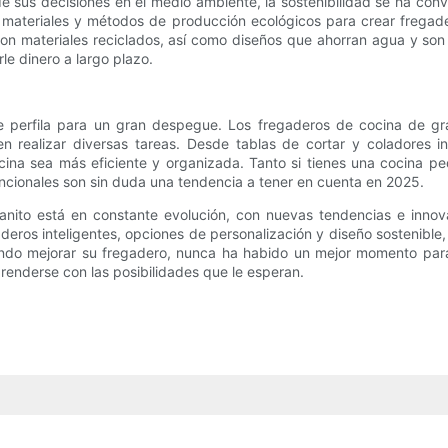
sus decisiones en el medio ambiente, la sostenibilidad se ha conv
 materiales y métodos de producción ecológicos para crear fregade
 materiales reciclados, así como diseños que ahorran agua y son fá
le dinero a largo plazo.
e perfila para un gran despegue. Los fregaderos de cocina de gra
en realizar diversas tareas. Desde tablas de cortar y coladores i
cina sea más eficiente y organizada. Tanto si tienes una cocina p
uncionales son sin duda una tendencia a tener en cuenta en 2025.
anito está en constante evolución, con nuevas tendencias e inno
aderos inteligentes, opciones de personalización y diseño sostenibl
do mejorar su fregadero, nunca ha habido un mejor momento para 
enderse con las posibilidades que le esperan.