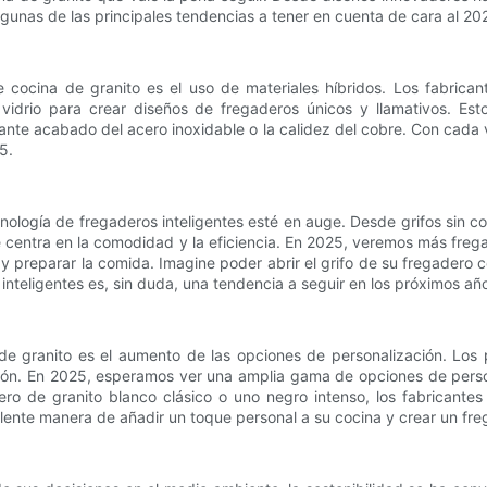
lgunas de las principales tendencias a tener en cuenta de cara al 20
ocina de granito es el uso de materiales híbridos. Los fabrican
l vidrio para crear diseños de fregaderos únicos y llamativos. E
egante acabado del acero inoxidable o la calidez del cobre. Con cada
5.
ecnología de fregaderos inteligentes esté en auge. Desde grifos sin 
e centra en la comodidad y la eficiencia. En 2025, veremos más frega
 y preparar la comida. Imagine poder abrir el grifo de su fregadero c
nteligentes es, sin duda, una tendencia a seguir en los próximos añ
de granito es el aumento de las opciones de personalización. Los 
ción. En 2025, esperamos ver una amplia gama de opciones de person
ro de granito blanco clásico o uno negro intenso, los fabricante
nte manera de añadir un toque personal a su cocina y crear un frega