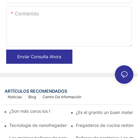
Contenido
Enviar Consulta Ahora
ARTÍCULOS RECOMENDADOS
Noticias
Blog
Centro De Información
¿Son más caros los fregaderos de granito?
¿Es el granito un buen materia
Tecnología de nanofregaderos: lo que los propietarios deben s
Fregaderos de cocina redondo
Las mejores bañeras de porcelana para un baño clásico
Bañeras de cerámica: Los mejo