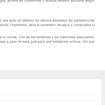
ugas, apriete las conexiones o aplique sellador adicional según
e una gota de sellador de silicona alrededor del perímetro del
ional. Finalmente, abra el suministro de agua y compruebe si
e tu cocina. Con las herramientas y los materiales adecuados,
aso a paso de esta guía para una instalación exitosa. ¡Así que