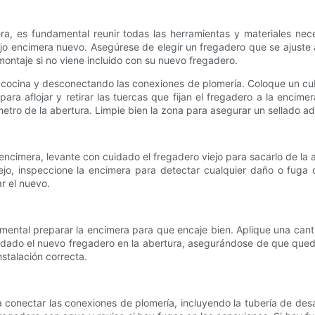
es fundamental reunir todas las herramientas y materiales necesar
ajo encimera nuevo. Asegúrese de elegir un fregadero que se ajuste
ontaje si no viene incluido con su nuevo fregadero.
 cocina y desconectando las conexiones de plomería. Coloque un cu
para aflojar y retirar las tuercas que fijan el fregadero a la enc
erímetro de la abertura. Limpie bien la zona para asegurar un sellado
ncimera, levante con cuidado el fregadero viejo para sacarlo de la 
viejo, inspeccione la encimera para detectar cualquier daño o fu
ar el nuevo.
mental preparar la encimera para que encaje bien. Aplique una cant
dado el nuevo fregadero en la abertura, asegurándose de que quede a
nstalación correcta.
 conectar las conexiones de plomería, incluyendo la tubería de desa