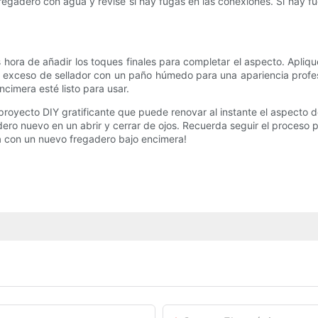
fregadero con agua y revise si hay fugas en las conexiones. Si hay f
hora de añadir los toques finales para completar el aspecto. Apliqu
l exceso de sellador con un paño húmedo para una apariencia profes
cimera esté listo para usar.
royecto DIY gratificante que puede renovar al instante el aspecto d
ero nuevo en un abrir y cerrar de ojos. Recuerda seguir el proceso p
a con un nuevo fregadero bajo encimera!