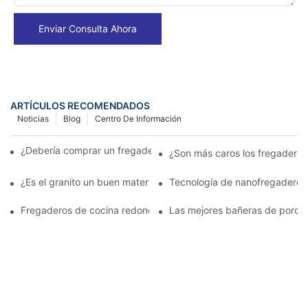
Enviar Consulta Ahora
ARTÍCULOS RECOMENDADOS
Noticias
Blog
Centro De Información
¿Debería comprar un fregadero de cocina de granito negro?
¿Son más caros los fregaderos
¿Es el granito un buen material para un fregadero de cocina?
Tecnología de nanofregaderos:
Fregaderos de cocina redondos: Ideas de diseño para espacio
Las mejores bañeras de porcel