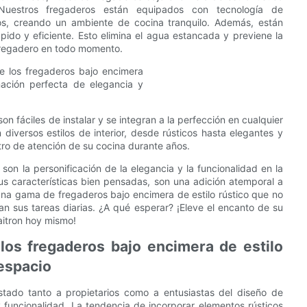
 Nuestros fregaderos están equipados con tecnología de
lios, creando un ambiente de cocina tranquilo. Además, están
ido y eficiente. Esto elimina el agua estancada y previene la
u fregadero en todo momento.
n fáciles de instalar y se integran a la perfección en cualquier
 diversos estilos de interior, desde rústicos hasta elegantes y
tro de atención de su cocina durante años.
 son la personificación de la elegancia y la funcionalidad en la
us características bien pensadas, son una adición atemporal a
una gama de fregaderos bajo encimera de estilo rústico que no
tan sus tareas diarias. ¿A qué esperar? ¡Eleve el encanto de su
aitron hoy mismo!
 los fregaderos bajo encimera de estilo
 espacio
stado tanto a propietarios como a entusiastas del diseño de
y funcionalidad. La tendencia de incorporar elementos rústicos