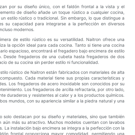
zan por su diseño único, con el faldón frontal a la vista y el
lemento de diseño añade un toque rústico a cualquier cocina,
un estilo rústico o tradicional. Sin embargo, lo que distingue a
 es su capacidad para integrarse a la perfección en diversos
incluso modernos.
mera de estilo rústico es su versatilidad. Naitron ofrece una
za la opción ideal para cada cocina. Tanto si tiene una cocina
rio espacioso, encontrará el fregadero bajo encimera de estilo
ño. Desde fregaderos de una cubeta hasta fregaderos de dos
cio de su cocina sin perder estilo ni funcionalidad.
stilo rústico de Naitron están fabricados con materiales de alta
o compuesto. Cada material tiene sus propias características y
des. Los fregaderos de acero inoxidable son conocidos por su
tenimiento. Los fregaderos de arcilla refractaria, por otro lado,
te duraderos y resistentes al calor y a los productos químicos.
os mundos, con su apariencia similar a la piedra natural y una
no solo destacan por su diseño y materiales, sino que también
an aún más su atractivo. Muchos modelos cuentan con lavabos
s. La instalación bajo encimera se integra a la perfección con la
faldón frontal proporciona mayor comodidad, permitiendo una