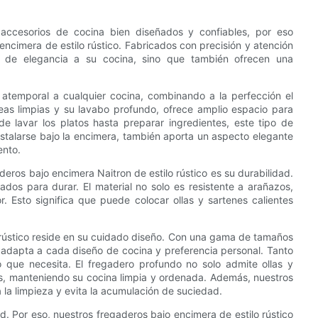
accesorios de cocina bien diseñados y confiables, por eso
ncimera de estilo rústico. Fabricados con precisión y atención
e de elegancia a su cocina, sino que también ofrecen una
n atemporal a cualquier cocina, combinando a la perfección el
eas limpias y su lavabo profundo, ofrece amplio espacio para
e lavar los platos hasta preparar ingredientes, este tipo de
nstalarse bajo la encimera, también aporta un aspecto elegante
ento.
eros bajo encimera Naitron de estilo rústico es su durabilidad.
ados para durar. El material no solo es resistente a arañazos,
. Esto significa que puede colocar ollas y sartenes calientes
 rústico reside en su cuidado diseño. Con una gama de tamaños
 adapta a cada diseño de cocina y preferencia personal. Tanto
 que necesita. El fregadero profundo no solo admite ollas y
as, manteniendo su cocina limpia y ordenada. Además, nuestros
 la limpieza y evita la acumulación de suciedad.
ad. Por eso, nuestros fregaderos bajo encimera de estilo rústico