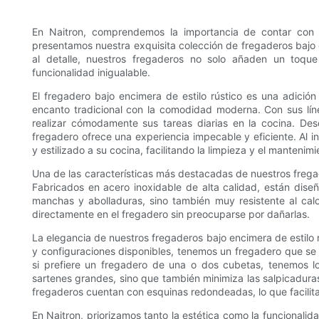
En Naitron, comprendemos la importancia de contar con 
presentamos nuestra exquisita colección de fregaderos bajo e
al detalle, nuestros fregaderos no solo añaden un toqu
funcionalidad inigualable.
El fregadero bajo encimera de estilo rústico es una adició
encanto tradicional con la comodidad moderna. Con sus lín
realizar cómodamente sus tareas diarias en la cocina. Desd
fregadero ofrece una experiencia impecable y eficiente. Al i
y estilizado a su cocina, facilitando la limpieza y el mantenimi
Una de las características más destacadas de nuestros fregad
Fabricados en acero inoxidable de alta calidad, están diseñ
manchas y abolladuras, sino también muy resistente al calor
directamente en el fregadero sin preocuparse por dañarlas.
La elegancia de nuestros fregaderos bajo encimera de estilo
y configuraciones disponibles, tenemos un fregadero que se
si prefiere un fregadero de una o dos cubetas, tenemos lo
sartenes grandes, sino que también minimiza las salpicadur
fregaderos cuentan con esquinas redondeadas, lo que facilita
En Naitron, priorizamos tanto la estética como la funcionalid