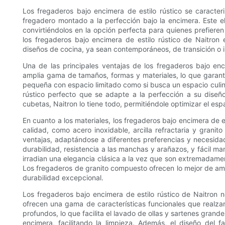
Los fregaderos bajo encimera de estilo rústico se caracteri
fregadero montado a la perfección bajo la encimera. Este e
convirtiéndolos en la opción perfecta para quienes prefieren 
los fregaderos bajo encimera de estilo rústico de Naitron
diseños de cocina, ya sean contemporáneos, de transición o 
Una de las principales ventajas de los fregaderos bajo enci
amplia gama de tamaños, formas y materiales, lo que garanti
pequeña con espacio limitado como si busca un espacio culina
rústico perfecto que se adapte a la perfección a su dise
cubetas, Naitron lo tiene todo, permitiéndole optimizar el espa
En cuanto a los materiales, los fregaderos bajo encimera de e
calidad, como acero inoxidable, arcilla refractaria y granit
ventajas, adaptándose a diferentes preferencias y necesida
durabilidad, resistencia a las manchas y arañazos, y fácil man
irradian una elegancia clásica a la vez que son extremadamen
Los fregaderos de granito compuesto ofrecen lo mejor de amb
durabilidad excepcional.
Los fregaderos bajo encimera de estilo rústico de Naitron 
ofrecen una gama de características funcionales que realz
profundos, lo que facilita el lavado de ollas y sartenes grande
encimera, facilitando la limpieza. Además, el diseño del 