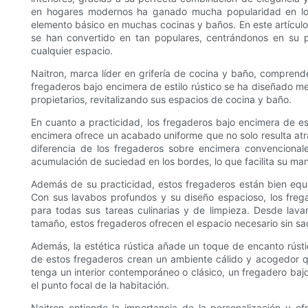
en hogares modernos ha ganado mucha popularidad en los
elemento básico en muchas cocinas y baños. En este artículo
se han convertido en tan populares, centrándonos en su pr
cualquier espacio.
Naitron, marca líder en grifería de cocina y baño, comprend
fregaderos bajo encimera de estilo rústico se ha diseñado m
propietarios, revitalizando sus espacios de cocina y baño.
En cuanto a practicidad, los fregaderos bajo encimera de esti
encimera ofrece un acabado uniforme que no solo resulta atra
diferencia de los fregaderos sobre encimera convencionales
acumulación de suciedad en los bordes, lo que facilita su ma
Además de su practicidad, estos fregaderos están bien equ
Con sus lavabos profundos y su diseño espacioso, los frega
para todas sus tareas culinarias y de limpieza. Desde lava
tamaño, estos fregaderos ofrecen el espacio necesario sin sacri
Además, la estética rústica añade un toque de encanto rústic
de estos fregaderos crean un ambiente cálido y acogedor qu
tenga un interior contemporáneo o clásico, un fregadero bajo
el punto focal de la habitación.
Naitron entiende la importancia de la personalización y 