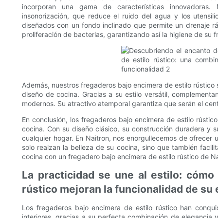
incorporan una gama de características innovadoras.
insonorización, que reduce el ruido del agua y los utensi
diseñados con un fondo inclinado que permite un drenaje ráp
proliferación de bacterias, garantizando así la higiene de s
Además, nuestros fregaderos bajo encimera de estilo rústico so
diseño de cocina. Gracias a su estilo versátil, complementan
modernos. Su atractivo atemporal garantiza que serán el cen
En conclusión, los fregaderos bajo encimera de estilo rústico
cocina. Con su diseño clásico, su construcción duradera y s
cualquier hogar. En Naitron, nos enorgullecemos de ofrecer 
solo realzan la belleza de su cocina, sino que también facili
cocina con un fregadero bajo encimera de estilo rústico de N
La practicidad se une al estilo: cómo
rústico mejoran la funcionalidad de su
Los fregaderos bajo encimera de estilo rústico han conqui
interiores, gracias a su perfecta combinación de elegancia 