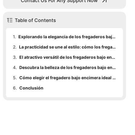
Contact Us For Any Support Now
Table of Contents
1.
Explorando la elegancia de los fregaderos bajo encimera de estilo rústico: una incorporación atemporal a su cocina
2.
La practicidad se une al estilo: cómo los fregaderos bajo encimera de estilo rústico mejoran la funcionalidad de su espacio
3.
El atractivo versátil de los fregaderos bajo encimera de estilo rústico: una opción ideal para diferentes diseños de cocina.
4.
Descubra la belleza de los fregaderos bajo encimera de estilo rústico: una integración perfecta con encimeras y gabinetes
5.
Cómo elegir el fregadero bajo encimera ideal para una cocina de estilo rústico: factores a considerar para una renovación armoniosa
6.
Conclusión