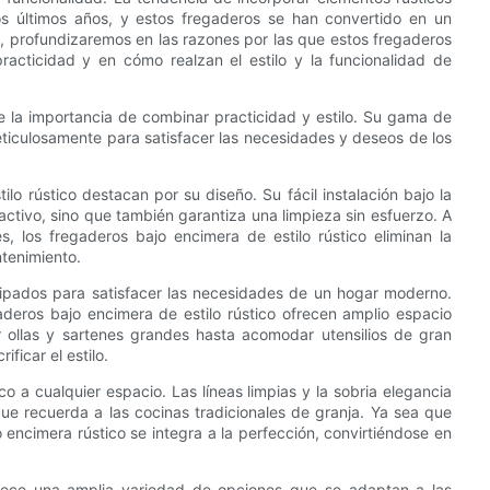
 últimos años, y estos fregaderos se han convertido en un
, profundizaremos en las razones por las que estos fregaderos
acticidad y en cómo realzan el estilo y la funcionalidad de
e la importancia de combinar practicidad y estilo. Su gama de
eticulosamente para satisfacer las necesidades y deseos de los
lo rústico destacan por su diseño. Su fácil instalación bajo la
ctivo, sino que también garantiza una limpieza sin esfuerzo. A
, los fregaderos bajo encimera de estilo rústico eliminan la
ntenimiento.
ipados para satisfacer las necesidades de un hogar moderno.
deros bajo encimera de estilo rústico ofrecen amplio espacio
r ollas y sartenes grandes hasta acomodar utensilios de gran
ficar el estilo.
o a cualquier espacio. Las líneas limpias y la sobria elegancia
e recuerda a las cocinas tradicionales de granja. Ya sea que
 encimera rústico se integra a la perfección, convirtiéndose en
ofrece una amplia variedad de opciones que se adaptan a las