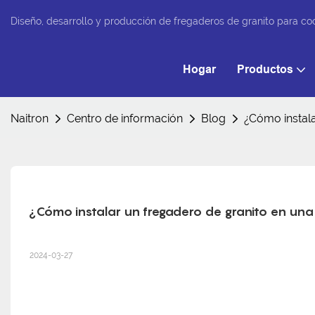
Diseño, desarrollo y producción de fregaderos de granito para co
Hogar
Productos
Naitron
Centro de información
Blog
¿Cómo instala
¿Cómo instalar un fregadero de granito en un
2024-03-27