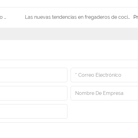
¿Por qué debería elegir un fregadero de granito PMMA en la cocina?
Las nuevas tendencias en fregaderos de cocina te darán la vida que deseas
P
Correo Electrónico
Nombre De Empresa