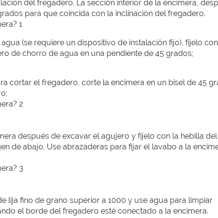
lación del fregadero. La sección interior de la encimera, des
grados para que coincida con la inclinación del fregadero.
gua (se requiere un dispositivo de instalación fijo), fíjelo con
adero de chorro de agua en una pendiente de 45 grados;
ra cortar el fregadero, corte la encimera en un bisel de 45 g
ro;
mera después de excavar el agujero y fíjelo con la hebilla de
gen de abajo. Use abrazaderas para fijar el lavabo a la encime
 lija fino de grano superior a 1000 y use agua para limpiar
o el borde del fregadero esté conectado a la encimera.