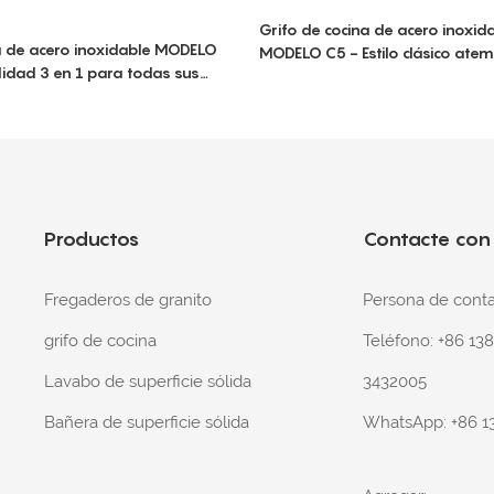
Grifo de cocina de acero inoxid
a de acero inoxidable MODELO
MODELO C5 - Estilo clásico atem
lidad 3 en 1 para todas sus
versatilidad extraíble
 agua filtrada.
Productos
Contacte con
Fregaderos de granito
Persona de con
grifo de cocina
Teléfono: +86 13
Lavabo de superficie sólida
3432005
Bañera de superficie sólida
WhatsApp:
+86 1