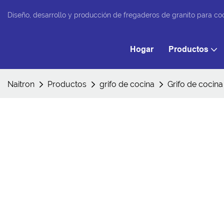
Diseño, desarrollo y producción de fregaderos de granito para co
Hogar
Productos
Naitron
Productos
grifo de cocina
Grifo de cocin