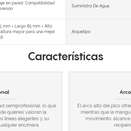
aje en pared; Compatibilidad
Suministro De Agua
presión
5 mm × Largo 85 mm × Alto
altura mayor para una mejor
Arquetipo
d)
Características
onal
Arco
ad semiprofesional, lo que
El arco alto del pico ofr
 de quienes valoran la
mientras que la mangue
s líneas elegantes y su
movimiento: alcance 
ualquier encimera.
recipien