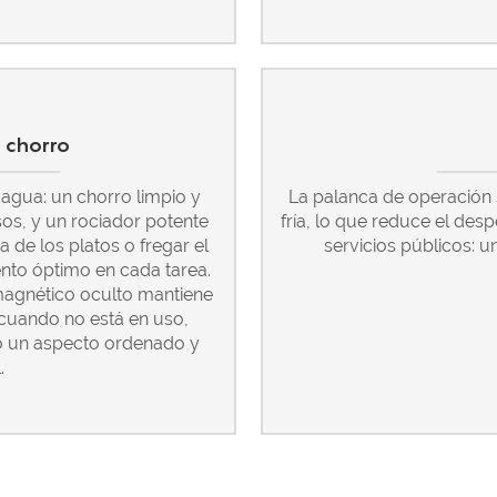
 chorro
agua: un chorro limpio y
La palanca de operación
os, y un rociador potente
fría, lo que reduce el des
a de los platos o fregar el
servicios públicos: u
ento óptimo en cada tarea.
magnético oculto mantiene
 cuando no está en uso,
o un aspecto ordenado y
.