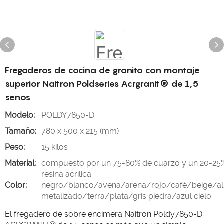
Fregaderos de cocina de granito con montaje
superior Naitron Poldseries Acrgranit® de 1,5
senos
Modelo:
POLDY7850-D
Tamaño:
780 x 500 x 215 (mm)
Peso:
15 kilos
Material:
compuesto por un 75-80% de cuarzo y un 20-25
resina acrílica
Color:
negro/blanco/avena/arena/rojo/café/beige/al
metalizado/terra/plata/gris piedra/azul cielo
El fregadero de sobre encimera Naitron Poldy7850-D