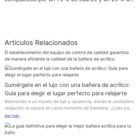
resina acrílica, 1000 x 500 x 155 mm.
Artículos Relacionados
El establecimiento del equipo de control de calidad garantiza
de manera eficiente la calidad de la bañera de acrílico.
Sumérgete en el lujo con una bañera de acrílico:
Guía para elegir el lugar perfecto para relajarte
Bienvenido a un mundo de lujo y opulencia, donde la verdadera
relajación te espera en cada momento de bienestar. ¿Listo para
escapar del caos del mundo exterior y sumergirte en el lujo
leer más
puro? Entonces, no busques más: el exquisito mundo de las
bañeras acrílicas es lo que buscas. En esta guía completa,
descubriremos los secretos para elegir tu refugio ideal,