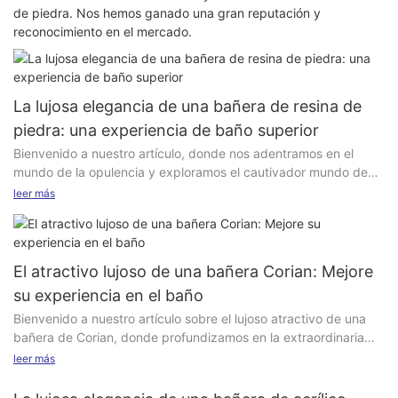
de piedra. Nos hemos ganado una gran reputación y
reconocimiento en el mercado.
La lujosa elegancia de una bañera de resina de
piedra: una experiencia de baño superior
Bienvenido a nuestro artículo, donde nos adentramos en el
mundo de la opulencia y exploramos el cautivador mundo de
las bañeras de resina de piedra. Si buscas mejorar tu rutina de
leer más
baño y elevarla a un nivel de lujo y elegancia, esta es una
lectura imprescindible. Descubre la belleza incomparable, la
artesanía excepcional y las cualidades transformadoras de una
bañera de resina de piedra que revolucionará tu experiencia de
El atractivo lujoso de una bañera Corian: Mejore
baño. Acompáñanos a descubrir los secretos de estas
su experiencia en el baño
exquisitas creaciones y a descubrir el camino hacia la relajación
Bienvenido a nuestro artículo sobre el lujoso atractivo de una
y el placer sublimes. Adéntrate en un mundo de sofisticación y
bañera de Corian, donde profundizamos en la extraordinaria
déjate transportar a un lugar donde el refinamiento y la
experiencia que aporta a su baño. Si es un experto en
serenidad se fusionan a la perfección. ¿Listo para sumergirte en
leer más
elegancia y confort, no se pierda esta exploración sobre cómo
el opulento abrazo de una bañera de resina de piedra?
una bañera de Corian eleva sus rituales de baño a nuevas
Embárcate juntos en este cautivador viaje.