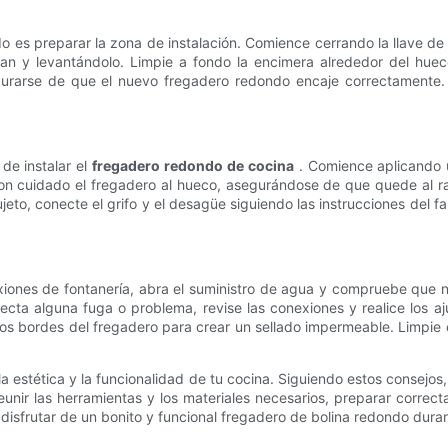
do es preparar la zona de instalación. Comience cerrando la llave de
etan y levantándolo. Limpie a fondo la encimera alrededor del hue
urarse de que el nuevo fregadero redondo encaje correctamente. Si
de instalar el
fregadero redondo de cocina
. Comience aplicando u
on cuidado el fregadero al hueco, asegurándose de que quede al ras
sujeto, conecte el grifo y el desagüe siguiendo las instrucciones del f
iones de fontanería, abra el suministro de agua y compruebe que n
ecta alguna fuga o problema, revise las conexiones y realice los 
 los bordes del fregadero para crear un sellado impermeable. Limpie 
la estética y la funcionalidad de tu cocina. Siguiendo estos consejos
nir las herramientas y los materiales necesarios, preparar correct
 disfrutar de un bonito y funcional fregadero de bolina redondo dur