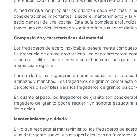
preferidos, cada uno con atributos únicos que se adaptan a la
A medida que los propietarios priorizan cada vez más la est
consideraciones importantes. Desde el mantenimiento y la vida
estilo general de una cocina. Esta guía completa profundiza 
tomen una decisión informada y adaptada a sus necesidades
Composición y características del material
Los fregaderos de acero inoxidable, generalmente compuestos 
La presencia de cromo proporciona una capa protectora contr
cuanto al calibre, cuanto menor sea el número, más grueso s
apariencia elegante.
Por otro lado, los fregaderos de granito suelen estar fabrica
arañazos y manchas. Los fregaderos de granito compuesto ofr
de colores disponibles para los fregaderos de granito los con
En cuanto al peso, los fregaderos de granito son considerable
fregadero de granito podría requerir un soporte estructural 
instalación.
Mantenimiento y cuidado
En lo que respecta al mantenimiento, los fregaderos de acer
y un detergente suave, y sus superficies lisas no favorecen e