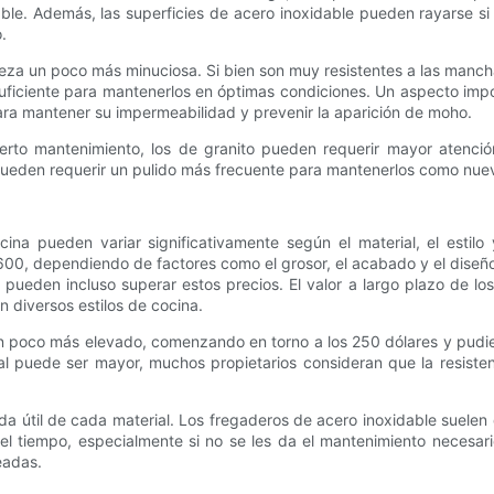
le. Además, las superficies de acero inoxidable pueden rayarse si 
.
mpieza un poco más minuciosa. Si bien son muy resistentes a las manc
suficiente para mantenerlos en óptimas condiciones. Un aspecto imp
ara mantener su impermeabilidad y prevenir la aparición de moho.
erto mantenimiento, los de granito pueden requerir mayor atenció
 pueden requerir un pulido más frecuente para mantenerlos como nuev
cina pueden variar significativamente según el material, el estil
$600, dependiendo de factores como el grosor, el acabado y el dise
, pueden incluso superar estos precios. El valor a largo plazo de lo
 diversos estilos de cocina.
 un poco más elevado, comenzando en torno a los 250 dólares y pudi
cial puede ser mayor, muchos propietarios consideran que la resiste
vida útil de cada material. Los fregaderos de acero inoxidable suel
l tiempo, especialmente si no se les da el mantenimiento necesari
eadas.