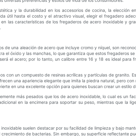
s diversas preferencias y estilos de vida de los consumidores.
ética y la durabilidad en los accesorios de cocina, la elección e
 útil hasta el costo y el atractivo visual, elegir el fregadero adec
en las características de los fregaderos de acero inoxidable y gra
.
de una aleación de acero que incluye cromo y níquel, son reconocid
a el óxido y las manchas, lo que garantiza que estos fregaderos s
erá el acero; por lo tanto, un calibre entre 16 y 18 es ideal para 
dos con un compuesto de resinas acrílicas y partículas de granito. 
ecen una apariencia elegante que imita la piedra natural, pero con
vierte en una excelente opción para quienes buscan crear un estilo d
mente más pesados ​​que los de acero inoxidable, lo cual es un fact
adicional en la encimera para soportar su peso, mientras que la lige
o inoxidable suelen destacar por su facilidad de limpieza y bajo ma
l crecimiento de bacterias. Sin embargo, su superficie reflectante 