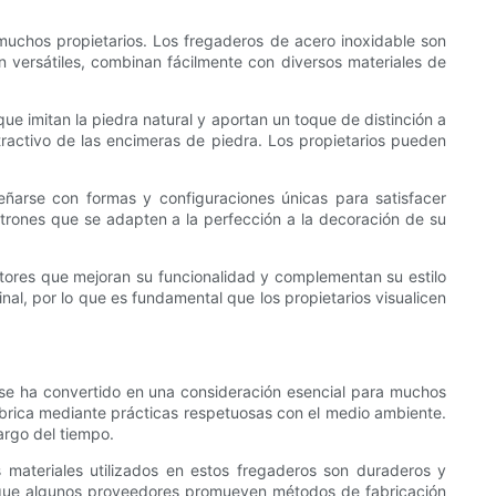
a muchos propietarios. Los fregaderos de acero inoxidable son
Son versátiles, combinan fácilmente con diversos materiales de
que imitan la piedra natural y aportan un toque de distinción a
ractivo de las encimeras de piedra. Los propietarios pueden
eñarse con formas y configuraciones únicas para satisfacer
patrones que se adapten a la perfección a la decoración de su
tores que mejoran su funcionalidad y complementan su estilo
inal, por lo que es fundamental que los propietarios visualicen
a se ha convertido en una consideración esencial para muchos
abrica mediante prácticas respetuosas con el medio ambiente.
argo del tiempo.
s materiales utilizados en estos fregaderos son duraderos y
unque algunos proveedores promueven métodos de fabricación