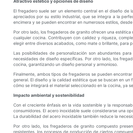
Atractivo estético y opciones de diseño
El fregadero suele ser un elemento central en el diseño de l
apreciados por su estilo industrial, que se integra a la perf
encimera y se pueden encontrar en numerosos estilos, desde
Por otro lado, los fregaderos de granito ofrecen una estética 
cualquier cocina. Contribuyen con calidez y riqueza, compl
elegir entre diversos acabados, como mate o brillante, para p
Las posibilidades de personalización son abundantes para 
necesidades de diseño específicas. Por otro lado, los fregad
cocina, garantizando un diseño personal y armonioso.
Finalmente, ambos tipos de fregaderos se pueden encontrar 
general. El diseño y la calidad estética que se buscan en un f
cómo se integrará el material seleccionado en la cocina, ya sea
Impacto ambiental y sostenibilidad
Con el creciente énfasis en la vida sostenible y la respons
consumidores. El acero inoxidable suele considerarse una op
La durabilidad del acero inoxidable también reduce la necesi
Por otro lado, los fregaderos de granito compuesto present
resistentes, los procesos de producción de ciertos compue