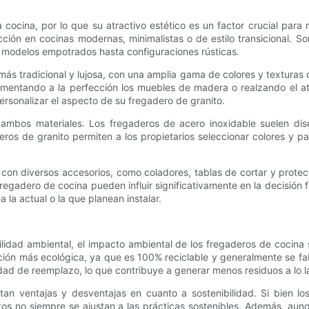
a cocina, por lo que su atractivo estético es un factor crucial par
ección en cocinas modernas, minimalistas o de estilo transicional. 
 modelos empotrados hasta configuraciones rústicas.
más tradicional y lujosa, con una amplia gama de colores y texturas 
ementando a la perfección los muebles de madera o realzando el at
ersonalizar el aspecto de su fregadero de granito.
ambos materiales. Los fregaderos de acero inoxidable suelen dis
eros de granito permiten a los propietarios seleccionar colores y 
con diversos accesorios, como coladores, tablas de cortar y protec
regadero de cocina pueden influir significativamente en la decisión f
 la actual o la que planean instalar.
abilidad ambiental, el impacto ambiental de los fregaderos de cocin
ción más ecológica, ya que es 100% reciclable y generalmente se f
dad de reemplazo, lo que contribuye a generar menos residuos a lo l
an ventajas y desventajas en cuanto a sostenibilidad. Si bien lo
stos no siempre se ajustan a las prácticas sostenibles. Además, a