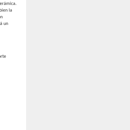
cerámica.
bien la
ón
rá un
orte