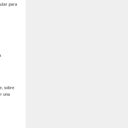
ular para
a
e, sobre
ar una