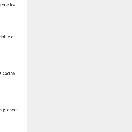
 que los
idable es
e cocina
en grandes