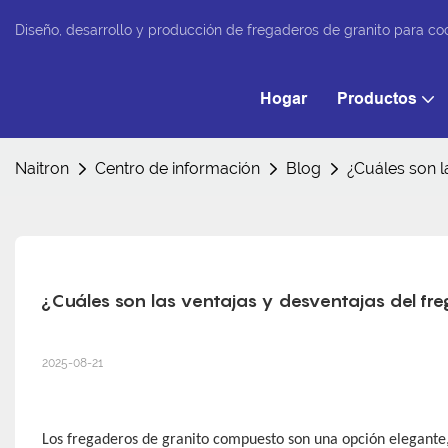
Diseño, desarrollo y producción de fregaderos de granito para co
Hogar
Productos
Naitron
Centro de información
Blog
¿Cuáles son l
¿Cuáles son las ventajas y desventajas del fre
2025-08-21
Los fregaderos de granito compuesto son una opción elegante, 