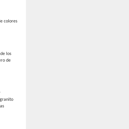
e colores
 de los
ero de
y
granito
las