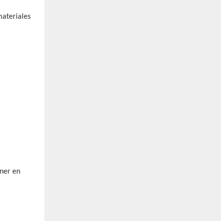
materiales
ener en