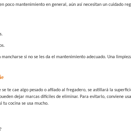
en poco mantenimiento en general, aún así necesitan un cuidado reg
s.
os.
en mancharse si no se les da el mantenimiento adecuado. Una limpiez
ie
 se te cae algo pesado o afilado al fregadero, se astillará la superfici
pueden dejar marcas difíciles de eliminar. Para evitarlo, conviene us
si tu cocina se usa mucho.
?