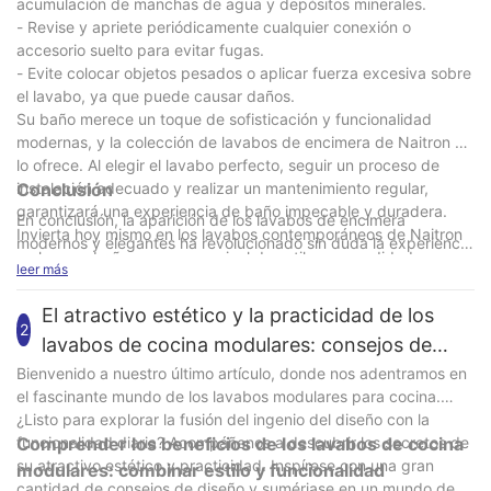
acumulación de manchas de agua y depósitos minerales.
- Revise y apriete periódicamente cualquier conexión o
accesorio suelto para evitar fugas.
- Evite colocar objetos pesados ​​o aplicar fuerza excesiva sobre
el lavabo, ya que puede causar daños.
Su baño merece un toque de sofisticación y funcionalidad
modernas, y la colección de lavabos de encimera de Naitron se
lo ofrece. Al elegir el lavabo perfecto, seguir un proceso de
instalación adecuado y realizar un mantenimiento regular,
Conclusión
garantizará una experiencia de baño impecable y duradera.
En conclusión, la aparición de los lavabos de encimera
Invierta hoy mismo en los lavabos contemporáneos de Naitron
modernos y elegantes ha revolucionado sin duda la experiencia
y eleve su baño a un nuevo nivel de estilo y comodidad.
de nuestros baños. Con 23 años de experiencia en el sector,
leer más
podemos afirmar con seguridad que estos innovadores diseños
han mejorado la experiencia de baño tanto para propietarios
El atractivo estético y la practicidad de los
2
como para diseñadores. Estos lavabos de encimera combinan
lavabos de cocina modulares: consejos de
funcionalidad y estética, ofreciendo no solo una solución
diseño e inspiración
Bienvenido a nuestro último artículo, donde nos adentramos en
práctica para la higiene personal, sino también un toque de
el fascinante mundo de los lavabos modulares para cocina.
elegancia a la decoración general del baño. Al incorporar
¿Listo para explorar la fusión del ingenio del diseño con la
materiales de vanguardia, diseños elegantes y características
funcionalidad diaria? Acompáñenos a descubrir los secretos de
Comprender los beneficios de los lavabos de cocina
funcionales, estos lavabos se han convertido en un
su atractivo estético y practicidad. Inspírese con una gran
modulares: combinar estilo y funcionalidad
complemento imprescindible para quienes buscan crear un
cantidad de consejos de diseño y sumérjase en un mundo de