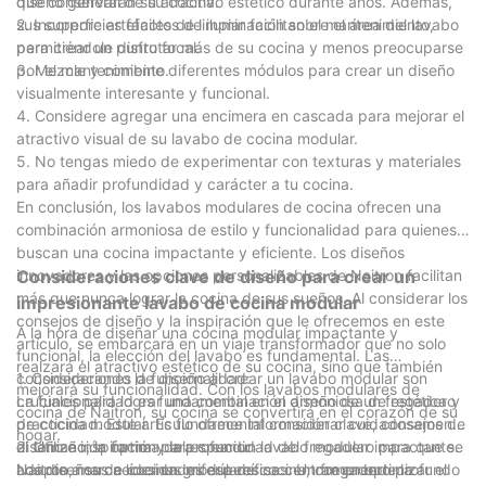
que conservarán su atractivo estético durante años. Además,
diseño general de su cocina.
sus superficies fáciles de limpiar facilitan el mantenimiento,
2. Incorpore artefactos de iluminación sobre el área del lavabo
permitiéndole disfrutar más de su cocina y menos preocuparse
para crear un punto focal.
por el mantenimiento.
3. Mezcle y combine diferentes módulos para crear un diseño
visualmente interesante y funcional.
4. Considere agregar una encimera en cascada para mejorar el
atractivo visual de su lavabo de cocina modular.
5. No tengas miedo de experimentar con texturas y materiales
para añadir profundidad y carácter a tu cocina.
En conclusión, los lavabos modulares de cocina ofrecen una
combinación armoniosa de estilo y funcionalidad para quienes
buscan una cocina impactante y eficiente. Los diseños
innovadores y las opciones personalizables de Naitron facilitan
Consideraciones clave de diseño para crear un
más que nunca lograr la cocina de sus sueños. Al considerar los
impresionante lavabo de cocina modular
consejos de diseño y la inspiración que le ofrecemos en este
A la hora de diseñar una cocina modular impactante y
artículo, se embarcará en un viaje transformador que no solo
funcional, la elección del lavabo es fundamental. Las
realzará el atractivo estético de su cocina, sino que también
consideraciones de diseño al crear un lavabo modular son
1. Considerando la funcionalidad:
mejorará su funcionalidad. Con los lavabos modulares de
cruciales para lograr una combinación armoniosa de estética y
La funcionalidad es fundamental en el diseño de un fregadero
cocina de Naitron, su cocina se convertirá en el corazón de su
practicidad. Este artículo ofrece información clave, consejos de
de cocina modular. Es fundamental considerar cuidadosamente
hogar.
diseño e inspiración para crear un lavabo modular impactante.
el tamaño, la forma y la profundidad del fregadero para que se
2. Utilización óptima del espacio:
Naitron, marca líder en grifería de cocina, comprende la
adapte a sus necesidades específicas. Un fregadero profundo
Los diseños de cocinas modulares se centran en optimizar el