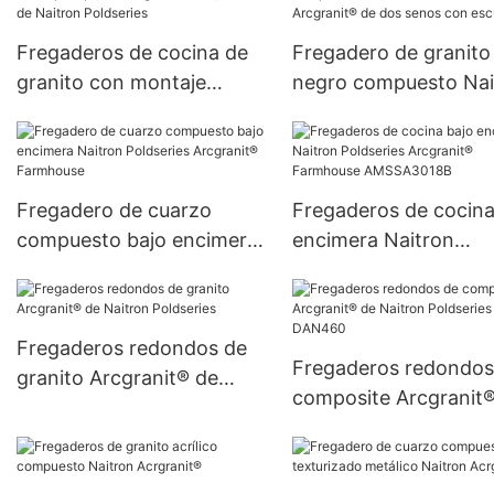
Fregaderos de cocina de
Fregadero de granito
granito con montaje
negro compuesto Nai
superior Arcgranit® de 1,5
Miroseries Arcgranit®
senos de Naitron
dos senos con escurr
Poldseries
Fregadero de cuarzo
Fregaderos de cocina
compuesto bajo encimera
encimera Naitron
Naitron Poldseries
Poldseries Arcgranit®
Arcgranit® Farmhouse
Farmhouse AMSSA30
Fregaderos redondos de
Fregaderos redondos
granito Arcgranit® de
composite Arcgranit
Naitron Poldseries
Naitron Poldseries
DAN460