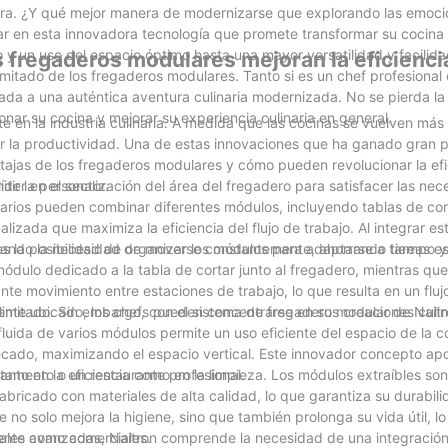
ntera. ¿Y qué mejor manera de modernizarse que explorando las emoc
r en esta innovadora tecnología que promete transformar su cocina 
 y un uso del espacio óptimo hasta una mayor versatilidad y facilid
s fregaderos modulares mejoran la eficiencia
limitado de los fregaderos modulares. Tanto si es un chef profesiona
rada a una auténtica aventura culinaria modernizada. No se pierda l
ar su cocina y mejorar su experiencia culinaria en general.
te en la industria culinaria. A medida que las cocinas se vuelven má
rar la productividad. Una de estas innovaciones que ha ganado gran 
ntajas de los fregaderos modulares y cómo pueden revolucionar la efi
íder en el sector.
tir la personalización del área del fregadero para satisfacer las ne
tarios pueden combinar diferentes módulos, incluyendo tablas de cor
lizada que maximiza la eficiencia del flujo de trabajo. Al integrar e
minando la necesidad de moverse constantemente, ahorrando tiempo y
s la posibilidad de organizar los módulos para adaptarse a tareas es
ódulo dedicado a la tabla de cortar junto al fregadero, mientras qu
nte movimiento entre estaciones de trabajo, lo que resulta en un fluj
nte ubicado, los chefs pueden concentrarse en sus creaciones culina
limitado. Sin embargo, con el sistema de fregadero modular de Naitro
luida de varios módulos permite un uso eficiente del espacio de la c
cado, maximizando el espacio vertical. Este innovador concepto ap
tamento o un restaurante profesional.
to en la eficiencia como en la limpieza. Los módulos extraíbles so
 fabricado con materiales de alta calidad, lo que garantiza su durabili
o solo mejora la higiene, sino que también prolonga su vida útil, lo
ciales como comerciales.
nte avanzadas, Naitron comprende la necesidad de una integración