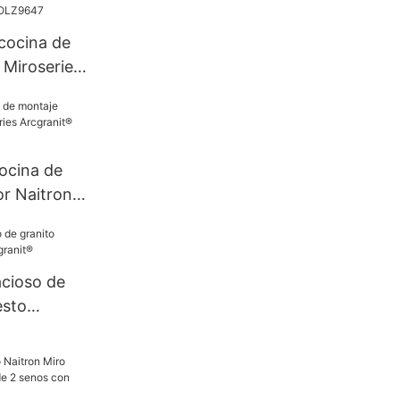
cocina de
 Miroseries
dos senos
r POLZ9647
ocina de
or Naitron
ranit®
cioso de
esto
nit®