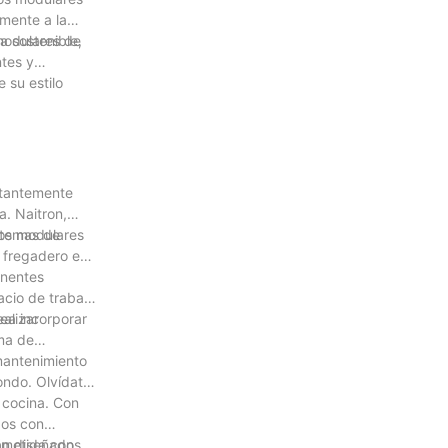
amente a la
a sostenible,
 modulares de
ntes y
 su estilo
stantemente
a. Naitron,
stemas de
ros modulares
l fregadero en
onentes
acio de trabajo
alizar
ea incorporar
ema de
 mantenimiento
ondo. Olvídate
r cocina. Con
dos con
tán diseñados
rometida con