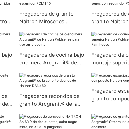
POLDY8650
Fregaderos de granito
Fregaderos de 
tron
Naitron Miroseries
granito Naitron
 de
Arcgranit® de dos senos
Arcgranit® de 
idor
con escurridor POL1140
con escurrido
 bajo
Fregaderos de cocina bajo
Fregadero de c
encimera Arcgranit® de
montaje superi
Naitron Poldseries para
Poldseries Arcg
18B
uso en la cocina
Farmhouse
Fregadero espa
 de
Fregaderos redondos de
granito compu
® de
granito Arcgranit® de la
Naitron Acrgra
serie Poldseries de Naitron
DAN480