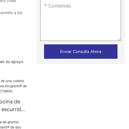
ara crear
Contenido
ermite a los
Enviar Consulta Ahora
ener su apoyo
ocina de
 escurridor
granit® de
ies