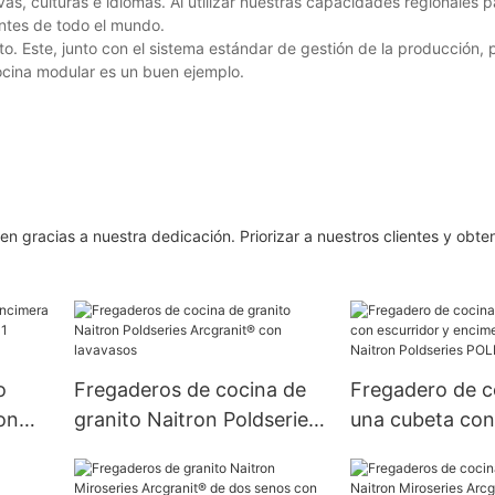
as, culturas e idiomas. Al utilizar nuestras capacidades regionales p
ntes de todo el mundo.
. Este, junto con el sistema estándar de gestión de la producción, p
cocina modular es un buen ejemplo.
fen gracias a nuestra dedicación. Priorizar a nuestros clientes y obt
o
Fregaderos de cocina de
Fregadero de c
on
granito Naitron Poldseries
una cubeta con
 de 1
Arcgranit® con lavavasos
y encimera Arc
r
Naitron Poldser