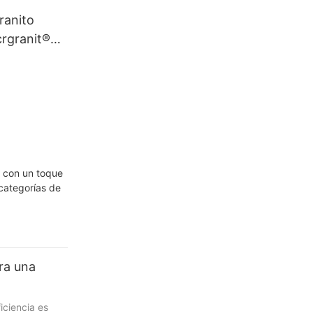
ranito
crgranit®
2 senos con
s con un toque
 categorías de
ra una
iciencia es