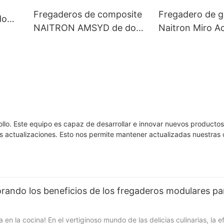
Fregaderos de composite
Fregadero de g
do
NAITRON AMSYD de dos
Naitron Miro A
cubetas, color negro mate,
Streamline de 
de 32 x 19 pulgadas
encimera
llo. Este equipo es capaz de desarrollar e innovar nuevos producto
vas actualizaciones. Esto nos permite mantener actualizadas nuestras
lorando los beneficios de los fregaderos modulares pa
 en la cocina! En el vertiginoso mundo de las delicias culinarias, la ef