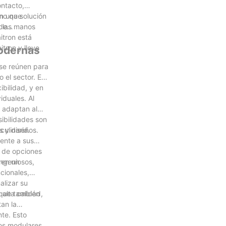
ontacto,
ino que
en una solución
n las manos
 de
itron está
itron y lleve
modernas
 se reúnen para
 el sector. En
ibilidad, y en
iduales. Al
e adaptan al
sibilidades son
culinaria.
s y diseños.
ente a sus
d de opciones
o en un
ingeniosos,
cionales,
alizar su
 que también
alta calidad,
tan la
te. Esto
ros modulares