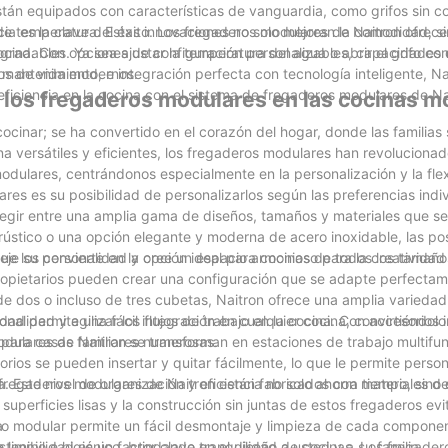
stán equipados con características de vanguardia, como grifos sin c
de temperatura. Estas innovaciones no solo mejoran la comodidad, s
ncia es la clave del éxito. Los fregaderos modulares de Naitron ofrec
radables. Ya sea ajustar la temperatura del agua o abrir el grifo co
a cocina. Con opciones de configuración personalizables, capacidades
los de vida modernos.
 mantenimiento, e integración perfecta con tecnología inteligente, Na
 eficiencia en la cocina con el sistema de fregaderos modulares de Na
de los fregaderos modulares en las cocinas 
ocinar; se ha convertido en el corazón del hogar, donde las familias
 versátiles y eficientes, los fregaderos modulares han revolucionado
odulares, centrándonos especialmente en la personalización y la flex
res es su posibilidad de personalizarlos según las preferencias indiv
elegir entre una amplia gama de diseños, tamaños y materiales que s
o rústico o una opción elegante y moderna de acero inoxidable, las po
fleje su personalidad y cree un espacio armonioso para la creatividad 
que los convierte en la opción ideal para cocinas de todos los tamaño
propietarios pueden crear una configuración que se adapte perfectam
 dos o incluso de tres cubetas, Naitron ofrece una amplia varieda
ilidad permite una fácil integración en cualquier cocina, convirtiéndol
alidad y agilizar los flujos de trabajo en la cocina. Con accesorios 
para casas familiares numerosas.
odulares de Naitron se transforman en estaciones de trabajo multifun
os se pueden insertar y quitar fácilmente, lo que le permite person
 Este nivel de organización y eficiencia no solo ahorra tiempo, sino
fregaderos modulares de Naitron están fabricados con materiales de 
s superficies lisas y la construcción sin juntas de estos fregaderos evi
o modular permite un fácil desmontaje y limpieza de cada componen
a
mpio e higiénico, brindando tranquilidad a usted y a su familia.
stenibilidad es un factor clave en el diseño de cocinas. Los fregade