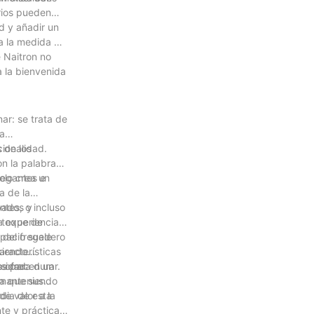
arios pueden
d y añadir un
 a la medida de
e Naitron no
a la bienvenida
ar: se trata de
ha
 de los
ionalidad.
n la palabra
legantes e
olo crea un
a de la
bados y
ntes, o incluso
n toque de
a experiencia
n del fregadero
spacio suele
aracterísticas
ciendo
esidad
s ofrecen un
s para durar.
y manteniendo
za que sus
de valor a la
rdia de esta
te y práctica.