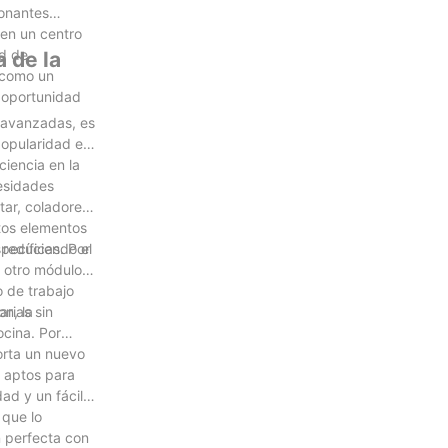
ionantes
en un centro
ad de
 de la
l como un
a oportunidad
s avanzadas, es
popularidad es
ciencia en la
cesidades
tar, coladores,
stos elementos
 reduciendo el
pecíficas. Por
e otro módulo
o de trabajo
rias sin
n, la
ocina. Por
orta un nuevo
n aptos para
dad y un fácil
 que lo
 perfecta con