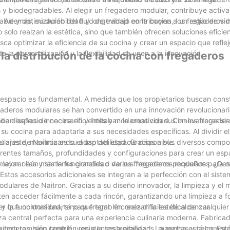
s y biodegradables. Al elegir un fregadero modular, contribuye activ
. Además, su durabilidad y longevidad contribuyen a un estilo de vid
lable y optimización del flujo de trabajo en la cocina, los fregaderos
 solo realzan la estética, sino que también ofrecen soluciones eficie
ca optimizar la eficiencia de su cocina y crear un espacio que refleje
 la personalización y la flexibilidad se unen a la innovación.
la distribución de la cocina con fregaderos
l espacio es fundamental. A medida que los propietarios buscan con
regaderos modulares se han convertido en una innovación revolucionari
eando diseños de cocina eficientes y modernos con sus innovadores si
ban espacio innecesario y limitaban la creatividad. Con los fregade
 su cocina para adaptarla a sus necesidades específicas. Al dividir e
l ajuste, maximizando el uso del espacio disponible.
ulares de Naitron es su adaptabilidad. Gracias a sus diversos comp
erentes tamaños, profundidades y configuraciones para crear un esp
 lavar ollas y sartenes grandes o varios fregaderos pequeños para re
ejorar aún más la funcionalidad de sus fregaderos modulares. ¿Des
Estos accesorios adicionales se integran a la perfección con el sist
odulares de Naitron. Gracias a su diseño innovador, la limpieza y el
en acceder fácilmente a cada rincón, garantizando una limpieza a f
r que contorsionarte para fregar rincones difíciles de alcanzar.
y la funcionalidad, sino que también realzan la estética de cualquie
a central perfecta para una experiencia culinaria moderna. Fabrica
 duraderos, sino también resistentes a arañazos, manchas y calor. Es
Naitron también contribuyen a la sostenibilidad. La marca está comp