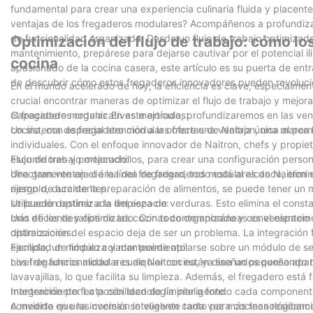
fundamental para crear una experiencia culinaria fluida y place
ventajas de los fregaderos modulares? Acompáñenos a profundiza
de funcionalidad organizada. Desde un flujo de trabajo optimizado
Optimización del flujo de trabajo: cómo lo
mantenimiento, prepárese para dejarse cautivar por el potencial i
cocina
apasionado de la cocina casera, este artículo es su puerta de ent
de descubrir cómo estos fregaderos innovadores pueden revolucion
En el mundo acelerado de hoy, la eficiencia es clave, especialmen
crucial encontrar maneras de optimizar el flujo de trabajo y mejo
el fregadero modular. En este artículo, profundizaremos en las ve
Capacidades organizativas mejoradas:
cocina, con especial atención a las ofertas de Naitron, una marca l
Un sistema de fregadero modular ofrece una ventaja única al permi
individuales. Con el enfoque innovador de Naitron, chefs y propie
escurridores y portacuchillos, para crear una configuración persona
Flujo de trabajo mejorado:
directamente en el área del fregadero, todo está al alcance, eli
Una gran ventaja de la línea de fregaderos modulares de Naitron e
riesgo de accidentes.
ejemplo, durante la preparación de alimentos, se puede tener un m
se puede destinar a la limpieza de verduras. Esto elimina el consta
Utilización optimizada del espacio:
más eficiente y optimizado. Con todo organizado y convenienteme
Uno de los desafíos de las cocinas contemporáneas es el espacio 
distracciones.
optimización del espacio deja de ser un problema. La integración f
ejemplo, un módulo colador puede apilarse sobre un módulo de se
Facilidad de limpieza y mantenimiento:
nivel de funcionalidad a cualquier cocina, ya sea un pequeño apar
Los fregaderos modulares de Naitron están diseñados pensando tan
lavavajillas, lo que facilita su limpieza. Además, el fregadero está
mantenimiento. La posibilidad de limpiar a fondo cada componente n
Integración perfecta con tecnología inteligente:
convierte en una inversión inteligente tanto para cocinas residen
A medida que las cocinas se vuelven cada vez más tecnológicame